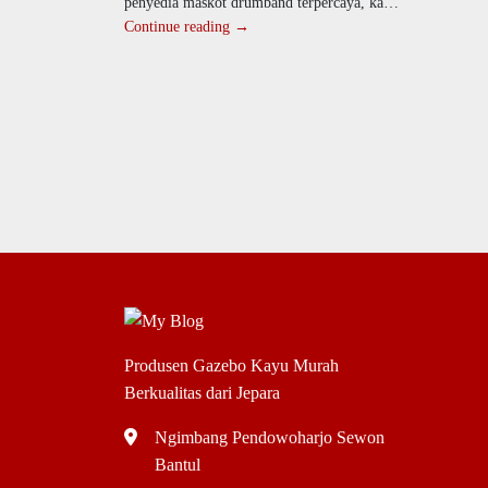
penyedia maskot drumband terpercaya, kami
menghadirkan produk yang
Continue reading →
Produsen Gazebo Kayu Murah
Berkualitas dari Jepara
Ngimbang Pendowoharjo Sewon
Bantul