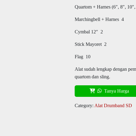
Quartom + Harnes (6″, 8″, 10″,
Marchingbell + Harnes 4
Cymbal 12″ 2
Stick Mayoret 2
Flag 10
Alat sudah lengkap dengan pemu
quartom dan sling.
Tanya Harga
Category:
Alat Drumband SD