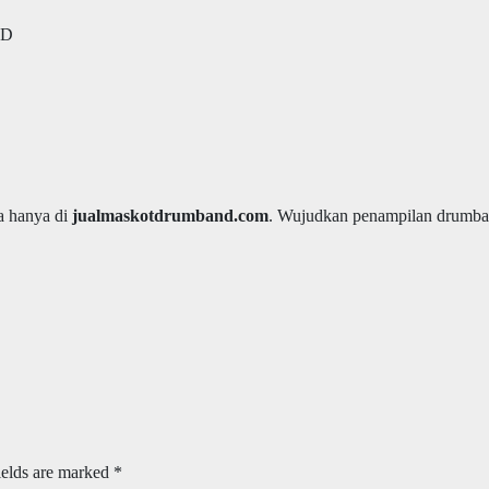
SD
a hanya di
jualmaskotdrumband.com
. Wujudkan penampilan drumba
ields are marked
*